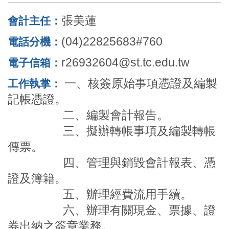
張美蓮
會計主任：
(04)22825683#760
電話分機：
r26932604@st.tc.edu.tw
電子信箱：
一、核簽原始事項憑證及編製
工作執掌：
記帳憑證。
二、編製會計報告。
三、擬辦轉帳事項及編製轉帳
傳票。
四、管理與銷毀會計報表、憑
證及簿籍。
五、辦理經費流用手續。
六、辦理有關現金、票據、證
券出納之簽章業務。