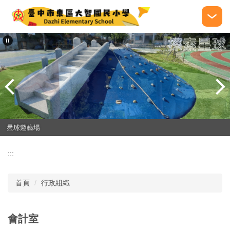
跳
到
主
要
內
容
區
星球遊藝場
大智園
:::
首頁
行政組織
會計室