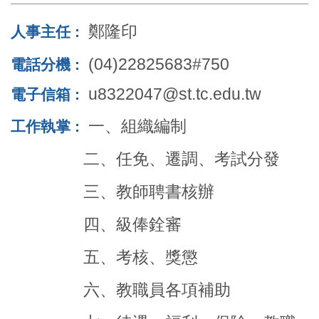
鄭隆印
人事主任
:
(04)22825683#750
電話分機
:
u8322047@st.tc.edu.tw
電子信箱
:
一、組織編制
工作執掌 :
二、任免
、
遷調
、
考試分發
三、教師聘書核辦
四
、
級俸銓審
五、考核
、
獎懲
六
、
教職員各項補助