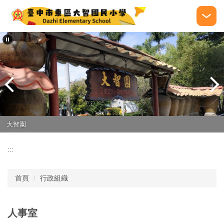
跳
到
主
要
內
容
區
大智園
:::
首頁
行政組織
人事室