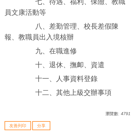
七、待遇
、
福利
、保險、
教職
員文康活動等
八、差勤管理
、
校長差假陳
報
、
教職員出入境核辦
九、在職進修
十、退休
、
撫卹
、
資遣
十一、人事資料登錄
十二、其他上級交辦事項
瀏覽數:
4791
友善列印
分享